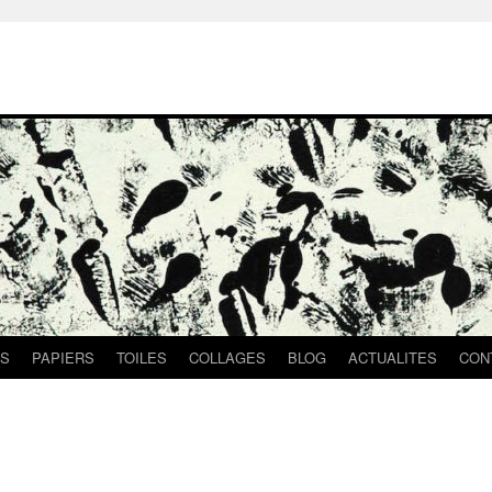
S
PAPIERS
TOILES
COLLAGES
BLOG
ACTUALITES
CON